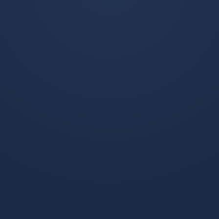
世界看到，足球的魅力不在于你拥有多少天赋，而在于你如
何用独特的方式，在唯一的舞台上,写下自己的孤勇者之歌。
多年以后，当人们回忆起这届世界杯，或许会忘记冠军是
谁，但不会忘记这个夜晚：挪威的蓝黄旗帜在风中猎猎作
响，B费的金色长发在探照灯下闪耀，而那座由钢铁意志铸成