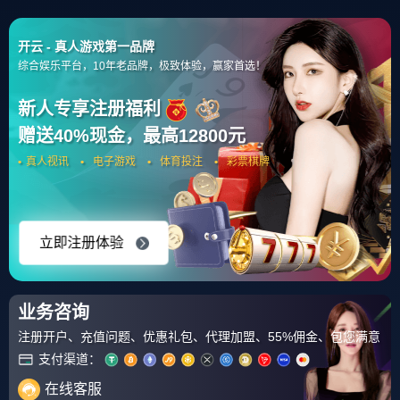
首页
赛程与积分
正文
开云体育app-孤勇者之歌，当B费与北欧坚盾照亮202
6世界杯唯一的四分之一之夜
开云
阅读：195
2026-05-31 18:05:23
2026年盛夏的那个夜晚，当全世界的目光都聚焦在这场四分
之一决赛上时，很少有人能预料到，这将是一届世界杯历史
上唯一一场如此孤独而壮烈的比赛，挪威，这个人口仅五百
多万的北欧国度，对阵智利，南美足球的硬核代表，而决定
比赛走向的，竟是一个葡萄牙人——布鲁诺·费尔南德斯,以及
挪威队那堵如峡湾般不可逾越的防守城墙。
这是一场唯一性的较量，因为它颠覆了所有足球的常理，挪
威队没有传统的足球强国底蕴，智利队也早已告别了黄金一
代的辉煌，但恰恰是这种“非典型”的对决，在2026年世界杯八