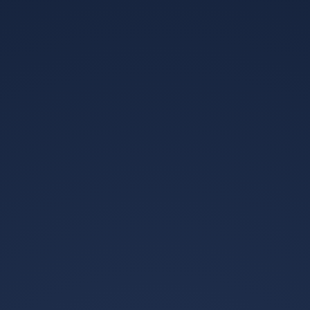
恰恰完美诠释了“唯一”的主题：葡萄牙中场断球后发起快速转
防线，最后找到从左翼高速插上的哈基米，这位摩洛哥国脚在接
弗里斯，随即用左脚兜出一记弧线球直挂远角——门将布鲁尔
为它打破了僵局，更因为哈基米的位置原本是右后卫,而葡萄牙
定性成为不可逾越的墙，维蒂尼亚全场87次传球成功率达到9
种控制并非传统意义上的“控球率压制”，而是一种更细腻的节奏调
用短传消磨对手耐心；当荷兰防线稍稍前压，B席尔瓦立即送出
命的控制，由鲁本·内维斯在外围远射扩大比分。
次回防中，用一记不可思议的90米冲刺回追，破坏了荷兰队荷