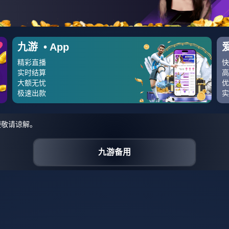
乎是对荷兰足球哲学最彻底的否定。