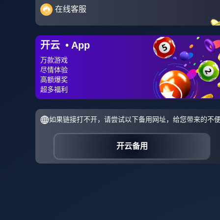
下，从第20分钟起便频频出现传球失误——这几