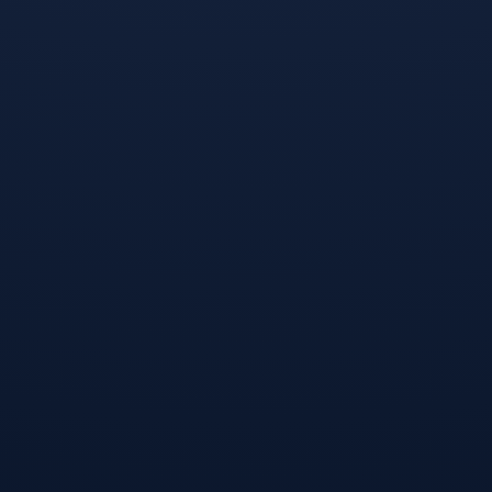
哈基米
开云体育在线-这是一篇为您定
开云体育-星辰坠落之夜，布罗
26世
制的文章，融合了您给出的所
佐维奇点亮加纳荣光，葡萄牙
有关键词，并构建了具有戏剧
在2026世界杯E组遭遇历史性
张力和唯一性的叙事逻辑
完败