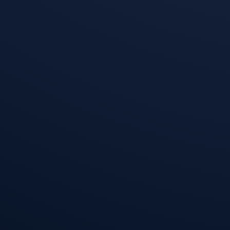
开云体育中国-橙衣风暴下的独
开云体育在线-绝杀夜，
舞，2026世界杯D组，荷兰碾
的魔笛时刻，喀麦隆在20
压罗马尼亚，莫德里奇用老将
界杯上演史诗逆转
发表评论
的倔强书写唯一