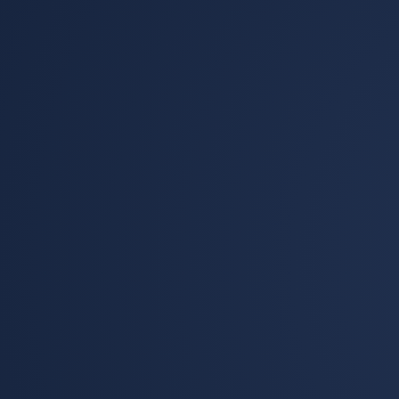
兰队几乎到手的两翼齐飞配合，全场技术统计显示，
球突破，以及那粒唯一的进球，赛后，国际足联技
一位能在攻防两端同时统治比赛的球员的表演。”
荷兰队并非没有机会，孟菲斯·德佩在第70分钟
塔神勇扑出，但正如荷兰主帅赛后所言：“我们输
后卫踢出了最佳前锋的数据，比赛就失去了悬念。