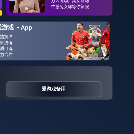
开云体育入口-HKA险胜C9，Ruler绝境逆转的简单介绍
最近发表
开云体育在线-布拉格之春，当东欧铁骑踏
碎三狮军团，巴雷拉在2026世界杯决赛写下
开云体育登录-孤星耀世，2026世界杯小组
唯一传奇
赛，莱万火线降服哥伦比亚，沙特黑马梦碎
开云sport-唯一一战，姆巴佩红色风暴下，
德国战车碾过非洲雄狮的历史轮回
开云体育APP下载-逆转之夜，当阿方索·戴
维斯的左脚改写了2026世界杯D组的历史
开云体育在线-里斯本之夜，红色闪电划破
长空—记2026世界杯E组波兰逆转葡萄牙，阿
开云体育APP下载-恒河之光刺破喀尔巴阡
方索·戴维斯致命一击
阴云，2026世界杯A组，印度用三分钟逆转罗
开云体育APP下载-孤星耀世，当莱万多夫
马尼亚，凯恩封神之夜与替补奇兵的绝地救赎
斯基在2026世界杯关键战中为克罗地亚点亮
开云体育中国-北非雄狮逆转南美劲旅，登
命运之光
贝莱导演2026世界杯A组最荡气回肠之战
开云体育入口-2026世界杯H组揭幕战，巴
西完胜伊朗，京多安独造三球引爆死亡之组
开云体育入口-致命一击定乾坤，2026世界