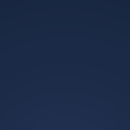
士外线的限制，但勇士队的替补阵容同样表现出色，乔丹·普尔和
0分以上，鹈鹕队进攻端则显得有些低迷，除了布兰登·英格拉姆
，他利用个人能力单打得分，中距离跳投和突破上篮连连得
场结束时，勇士队以68比50领先，但英格拉姆的半场20分成为
启“库日天”模式，连续命中超远三分，一度将分差拉开到30
他的领袖气质，他不仅在进攻端持续输出，还主动承担起组织
队打出一波10比0的小高潮，个人连得8分，包括一记关键的
了鹈鹕队的斗志，也让比赛重新有了悬念。
，他在攻防两端都拼尽全力，面对勇士队的严密防守，他依然能
最后五分钟，英格拉姆连得7分，一度将分差追至只差12分，让
一筹，库里和汤普森在关键时刻稳定军心，用几记三分球彻底
，但英格拉姆全场砍下42分、8篮板和6助攻的全面数据，成为当