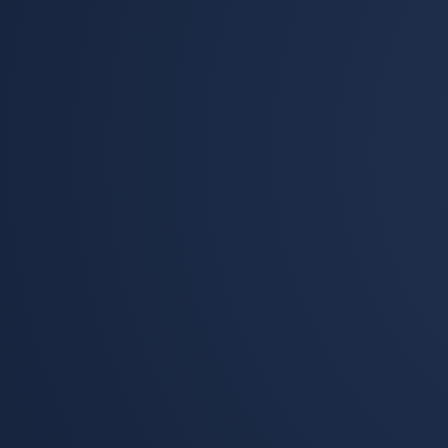
之无愧的关键先生。