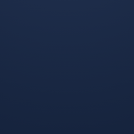
总冠军的有力竞争者，团队篮球和三分战术的完美执行让他们轻
的表现让人印象深刻，他在逆境中的坚韧和领导力，彰显了超级
的关键先生角色无疑为鹈鹕队的未来带来了希望，球迷们有理
的比赛中卷土重来。
可以去百度分享获取分享代码输入这里。